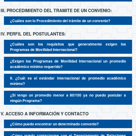
en Bolivia
Campus France – Embajada de Francia en Bolivia
investigadores y administrativos para realizar
III. PROCEDIMIENTO DEL TRAMITE DE UN CONVENIO:
actividades académicas o no académicas en
Programa ESCALA Docente | AUGM
Debe contar con la Propuesta de Convenio Marco y/o
instituciones extranjeras.
Programa de Movilidad Docente | CRISCOS
¿Cuáles son lo Procedimiento del trámite de un convenio?
Específico.
Administrativos
Si no cuenta con un Modelo de Propuesta de Convenio,
Programa ESCALA Estudiantes de Grado
puede descargar el modelo del Departamento de
IV. PERFIL DEL POSTULANTES:
Relaciones Internacionales y Cooperación Internacional.
Programa ESCALA Estudiantes de Grado
¿Cuáles son los requisitos que generalmente exigen los
Programas de Movilidad Internacional?
Se remite una nota dirigida al Jefe del Departamento de
Asesoría Jurídica, Dr. Yuri Luis Tirado.
¿Exigen los Programas de Movilidad Internacional un promedio
Debe adjuntar el Modelo de la Propuesta del Convenio
académico mínimo requerido?
en forma física y digital (CD), además de solicitar la
emisión del Informe Jurídico.
9. ¿Cuál es el estándar internacional de promedio académico
mínimo?
El trámite deberá contar con la Hoja de Ruta
Estudiantes:
Matrícula Universitaria vigente.
¿Si tengo un promedio menor a 80/100 ya no puedo postular a
correspondiente generado por el Sistema AYNI.
Graduados:
Título Académico y/o Título en Provisión
ningún Programa?
Nacional.
Docentes y Administrativos:
Memorándum de
V. ACCESO A INFORMACIÓN Y CONTACTO
Designación.
¿Cómo puedo encontrar un determinado convenio?
¿Cómo puedo contactarme con el Departamento de Relaciones