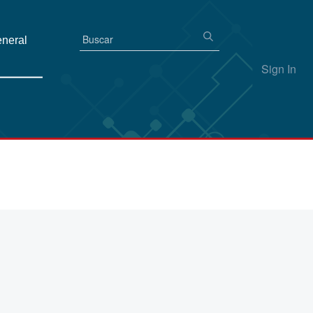
eneral
Sign In