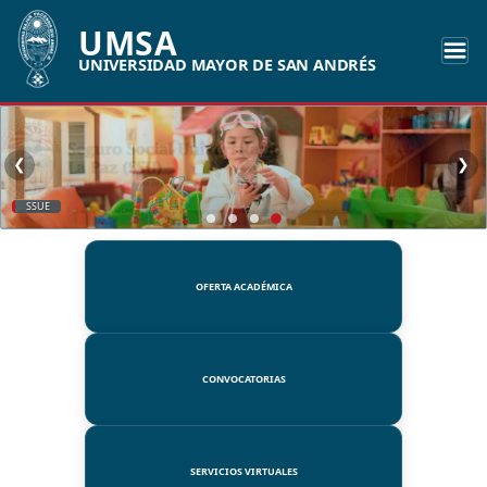
UMSA
UNIVERSIDAD MAYOR DE SAN ANDRÉS
❮
❯
SSUE
OFERTA ACADÉMICA
CONVOCATORIAS
SERVICIOS VIRTUALES