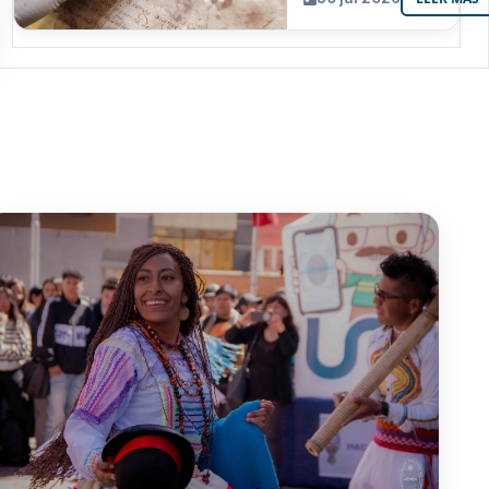
resguarda 6
joyas de la
memoria
paceña