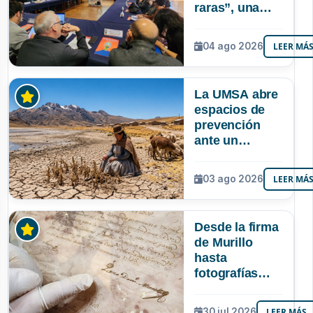
raras”, una
riqueza
mineral que
04 ago 2026
LEER MÁ
Bolivia aún no
explora ni
aprovecha
La UMSA abre
espacios de
prevención
ante un
posible Súper
Niño que
03 ago 2026
LEER MÁ
podría superar
a los tres
registrados en
Desde la firma
Bolivia
de Murillo
hasta
fotografías
centenarias: la
UMSA
30 jul 2026
LEER MÁS