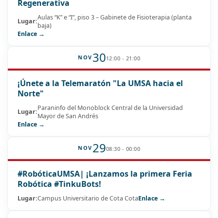
Regenerativa
Aulas “K” e “I”, piso 3 – Gabinete de Fisioterapia (planta
Lugar:
baja)
Enlace →
30
NOV
12:00 - 21:00
¡Únete a la Telemaratón "La UMSA hacia el
Norte"
Paraninfo del Monoblock Central de la Universidad
Lugar:
Mayor de San Andrés
Enlace →
29
NOV
08:30 - 00:00
#RobóticaUMSA| ¡Lanzamos la primera Feria
Robótica #TinkuBots!
Lugar:
Campus Universitario de Cota Cota
Enlace →