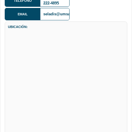
TELÉFONO
222-4895
seladis@umsa.bo
EMAIL
UBICACIÓN: