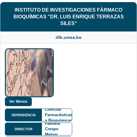
INSTITUTO DE INVESTIGACIONES FÁRMACO
BIOQUÍMICAS "DR. LUIS ENRIQUE TERRAZAS
SILES"
iifb.umsa.bo
Facultad de
Ciencias
Farmacéuticas
DEPENDENCIA
Carla
y Bioquímicas
Fabiana
FCFB
Crespo
DIRECTOR
Melgar