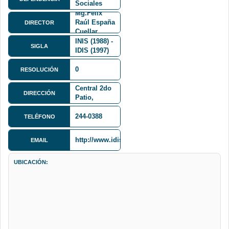
Sociales
FCS
Mg.Felix
Raúl España
DIRECTOR
Cuellar
INIS (1988) -
SIGLA
IDIS (1997)
Av. Villazón
0
1995,
RESOLUCIÓN
Monoblock
Central 2do
DIRECCIÓN
Patio,
Edificio
Nuevo, Piso
244-0388
TELÉFONO
2
http://www.idis.umsa.bo/
EMAIL
UBICACIÓN: