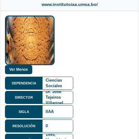
www.institutoiaa.umsa.bo/
Facultad de
Ciencias
DEPENDENCIA
Sociales
FCS
Dr. José
Tejeiros
DIRECTOR
Villarroel
IIAA
SIGLA
0
RESOLUCIÓN
Av. Villazón
1995,