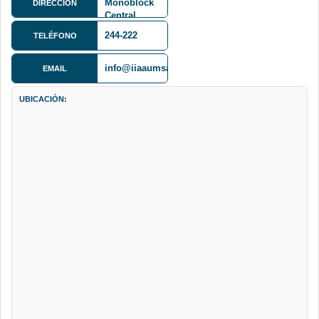
Monoblock
DIRECCIÓN
Central,
piso 7
244-222
TELÉFONO
info@iiaaumsa.org
EMAIL
UBICACIÓN: