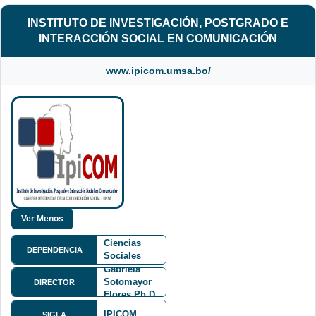
INSTITUTO DE INVESTIGACIÓN, POSTGRADO E
INTERACCIÓN SOCIAL EN COMUNICACIÓN
www.ipicom.umsa.bo/
Facultad de
Ciencias
DEPENDENCIA
Sociales
FCS
Gabriela
Sotomayor
DIRECTOR
Flores Ph.D.
Av. 6 de
IPICOM
SIGLA