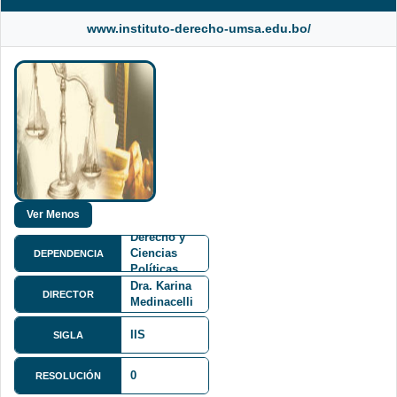
www.instituto-derecho-umsa.edu.bo/
Facultad de
Derecho y
Ciencias
DEPENDENCIA
Políticas
FDCP
Dra. Karina
DIRECTOR
Medinacelli
IIS
SIGLA
0
RESOLUCIÓN