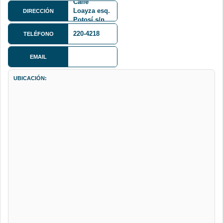
Calle
Loayza esq.
DIRECCIÓN
Potosí s/n
220-4218
TELÉFONO
EMAIL
UBICACIÓN: