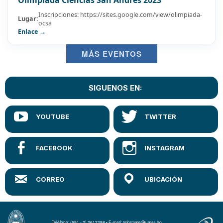
Inscripciones: https://sites.google.com/view/olimpiada-
Lugar:
ocsa
Enlace →
MÁS EVENTOS
SIGUENOS EN:
Teléfono: (591 - 2) 2612298 • E-mail: informate@umsa.bo