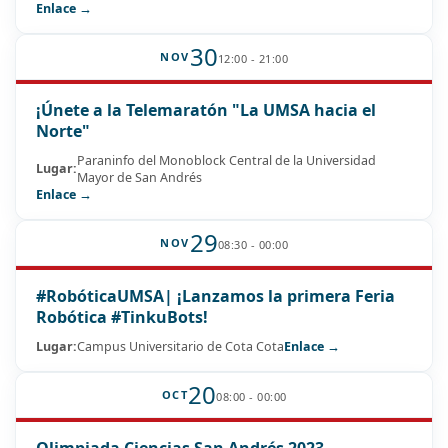
Enlace →
30
NOV
12:00 - 21:00
¡Únete a la Telemaratón "La UMSA hacia el
Norte"
Paraninfo del Monoblock Central de la Universidad
Lugar:
Mayor de San Andrés
Enlace →
29
NOV
08:30 - 00:00
#RobóticaUMSA| ¡Lanzamos la primera Feria
Robótica #TinkuBots!
Lugar:
Campus Universitario de Cota Cota
Enlace →
20
OCT
08:00 - 00:00
Olimpiada Ciencias San Andrés 2023