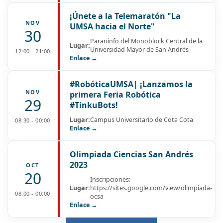
¡Únete a la Telemaratón "La
NOV
UMSA hacia el Norte"
30
Paraninfo del Monoblock Central de la
Lugar:
Universidad Mayor de San Andrés
12:00 - 21:00
Enlace →
#RobóticaUMSA| ¡Lanzamos la
NOV
primera Feria Robótica
29
#TinkuBots!
Lugar:
Campus Universitario de Cota Cota
08:30 - 00:00
Enlace →
Olimpiada Ciencias San Andrés
2023
OCT
20
Inscripciones:
Lugar:
https://sites.google.com/view/olimpiada-
08:00 - 00:00
ocsa
Enlace →