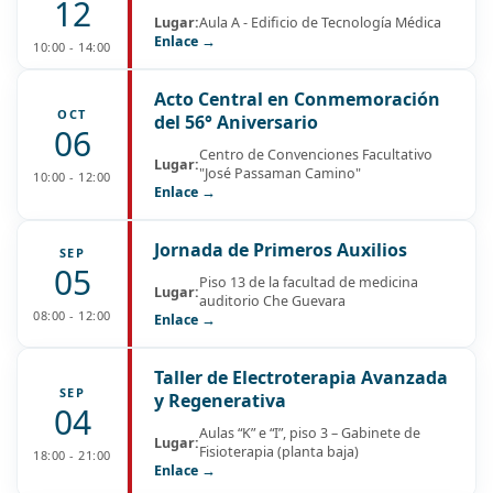
12
Lugar:
Aula A - Edificio de Tecnología Médica
Enlace →
10:00 - 14:00
Acto Central en Conmemoración
OCT
del 56° Aniversario
06
Centro de Convenciones Facultativo
Lugar:
"José Passaman Camino"
10:00 - 12:00
Enlace →
Jornada de Primeros Auxilios
SEP
05
Piso 13 de la facultad de medicina
Lugar:
auditorio Che Guevara
08:00 - 12:00
Enlace →
Taller de Electroterapia Avanzada
SEP
y Regenerativa
04
Aulas “K” e “I”, piso 3 – Gabinete de
Lugar:
Fisioterapia (planta baja)
18:00 - 21:00
Enlace →