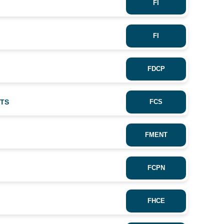
FI
FI
FDCP
-TS
FCS
FMENT
FCPN
FHCE