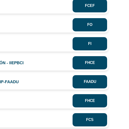
FCEF
FO
FI
N - IIEPBCI
FHCE
IIP-FAADU
FAADU
FHCE
FCS