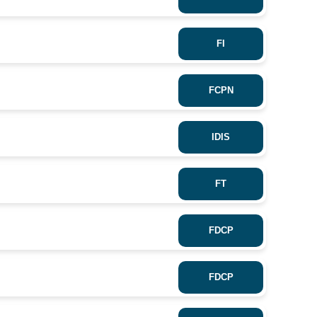
FI
FCPN
IDIS
FT
FDCP
FDCP