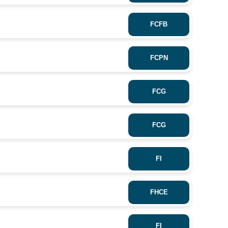
FCFB
FCPN
FCG
FCG
FI
FHCE
FI