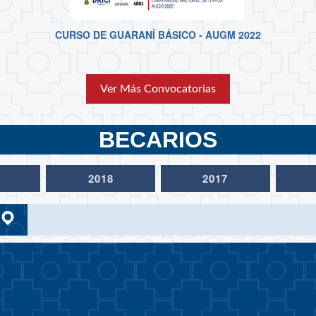
CURSO DE GUARANÍ BÁSICO - AUGM 2022
Ver Más Convocatorias
BECARIOS
2018
2017
gram
Correo Relaciones Internacionales
Google Maps
MSA
cionales-UMSA
abo
Correo Institucional
Nuestra Ubicación