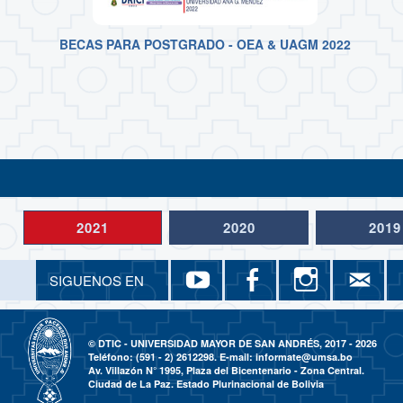
BECAS PARA POSTGRADO - OEA & UAGM 2022
2021
2020
2019
YouTube
Facebook
Insta
SIGUENOS EN
Relaciones Internacionales U
Relaciones Interna
driciums
© DTIC - UNIVERSIDAD MAYOR DE SAN ANDRÉS, 2017 - 2026
Teléfono: (591 - 2) 2612298. E-mail:
informate@umsa.bo
Av. Villazón N° 1995, Plaza del Bicentenario - Zona Central.
Ciudad de La Paz. Estado Plurinacional de Bolivia